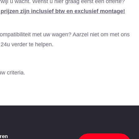
ijl u wacht. Wenst u hier graag eerst een offerte?
prijzen zijn inclusief btw en exclusief montage!
 compatibiliteit met uw wagen? Aarzel niet om met ons
24u verder te helpen.
 criteria.
ren