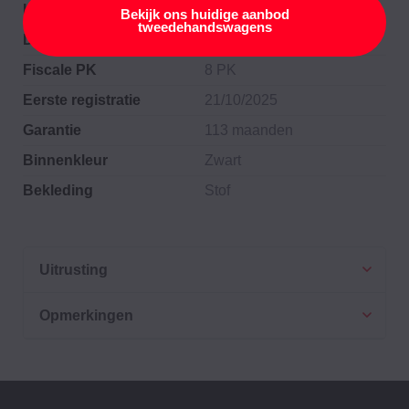
KW/CV (gecombineerd)
116 PK
Bekijk ons huidige aanbod
tweedehandswagens
DIN PK
116 PK
Fiscale PK
8 PK
Eerste registratie
21/10/2025
Garantie
113 maanden
Binnenkleur
Zwart
Bekleding
Stof
Uitrusting
Opmerkingen