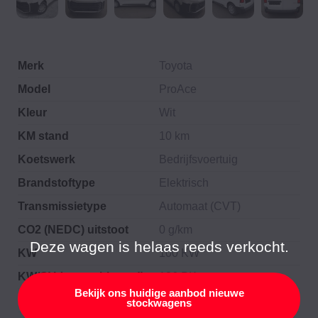
Merk
Toyota
Model
ProAce
Kleur
Wit
KM stand
10 km
Koetswerk
Bedrijfsvoertuig
Brandstoftype
Elektrisch
Transmissietype
Automaat (CVT)
CO2 (NEDC) uitstoot
0 g/km
Deze wagen is helaas reeds verkocht.
KW
100 KW
KW/CV (gecombineerd)
136 PK
Bekijk ons huidige aanbod nieuwe
DIN PK
136 PK
stockwagens