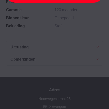
Fiscale PK
4 PK
Garantie
120 maanden
Binnenkleur
Onbepaald
Bekleding
Stof
Uitrusting
Opmerkingen
Adres
Noorwegenstraat 25
9940 Evergem