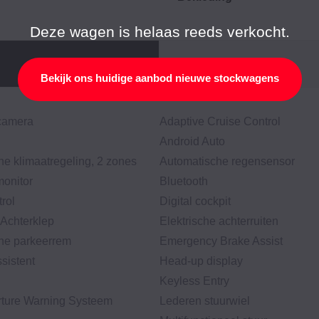
Deze wagen is helaas reeds verkocht.
Bekijk ons huidige aanbod nieuwe stockwagens
jcamera
Adaptive Cruise Control
Android Auto
e klimaatregeling, 2 zones
Automatische regensensor
monitor
Bluetooth
rol
Digital cockpit
 Achterklep
Elektrische achterruiten
che parkeerrem
Emergency Brake Assist
ssistent
Head-up display
Keyless Entry
ture Warning Systeem
Lederen stuurwiel