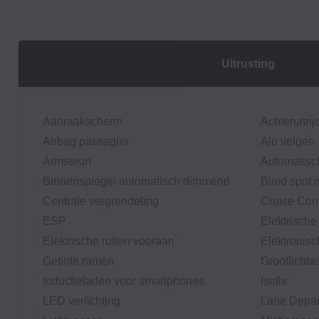
Uitrusting
Aanraakscherm
Achteruitri
Airbag passagier
Alu velgen
Armsteun
Automatisch
Binnenspiegel automatisch dimmend
Blind spot 
Centrale vergrendeling
Cruise Cont
ESP
Elektrische
Elektrische ruiten vooraan
Elektronis
Getinte ramen
Grootlichta
Inductieladen voor smartphones
Isofix
LED verlichting
Lane Depar