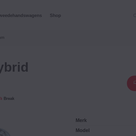
weedehandswagens
Shop
O
ium
ybrid
Break
Merk
Model