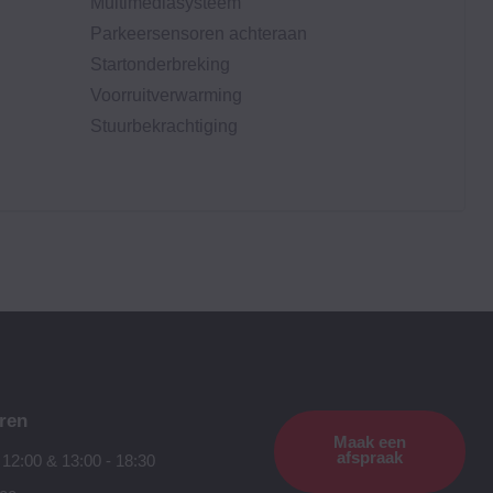
Multimediasysteem
Parkeersensoren achteraan
Startonderbreking
Voorruitverwarming
Stuurbekrachtiging
ren
Maak een
afspraak
 12:00 & 13:00 - 18:30