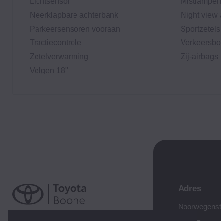
Lichtsensor
Mistlampen
Neerklapbare achterbank
Night view 
Parkeersensoren vooraan
Sportzetels
Tractiecontrole
Verkeersbo
Zetelverwarming
Zij-airbags
Velgen 18"
Adres
Noorwegenst