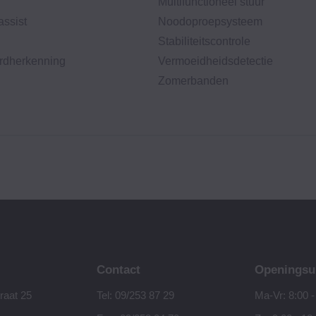
Multifunctioneel stuur
assist
Noodoproepsysteem
Stabiliteitscontrole
rdherkenning
Vermoeidheidsdetectie
Zomerbanden
Contact
Openingsu
raat 25
Tel: 09/253 87 29
Ma-Vr: 8:00 -