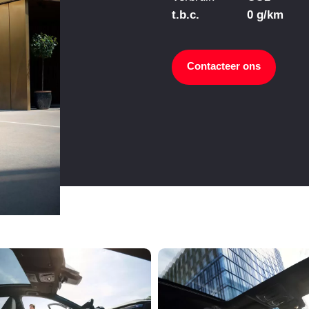
t.b.c.
0 g/km
Contacteer ons