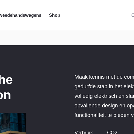
weedehandswagens
Shop
O
che
Maak kennis met de com
gedurfde stap in het elekt
on
volledig elektrisch en sl
opvallende design en op
functionaliteit te bieden 
Verbruik
CO2